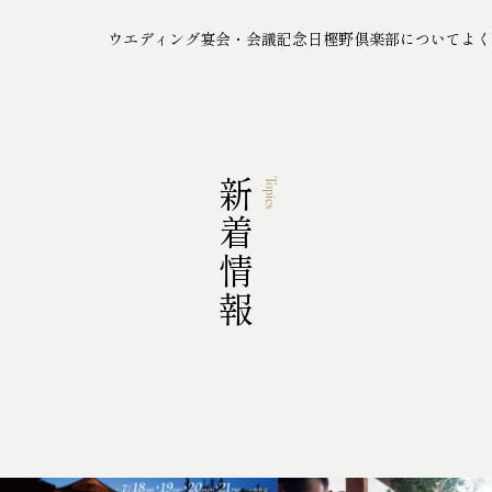
ウエディング
宴会・会議
記念日
樫野倶楽部について
よく
新着情報
Topics