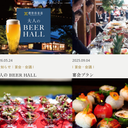
26.05.24
2025.09.04
お知らせ
|
宴会・会議
宴会・会議
人の BEER HALL
宴会プラン