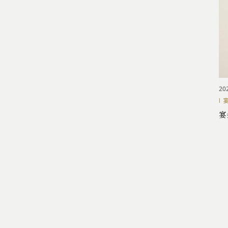
宴会・会議
記念日
20
樫野倶楽部について
宴
お問合せ・ご予約
新着情報
よくあるご質問
施設案内
アクセス
採用情報
会社情報
プライバシーポリシー