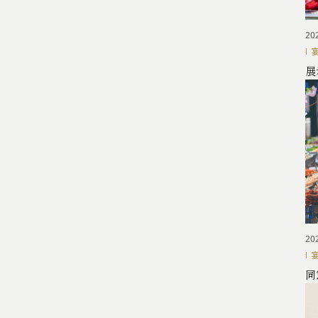
20
展
20
樫野倶楽部 TOP
同
ウエディング