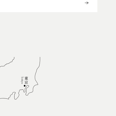
Contact
お問合せ・ご予約
Tel.088-699-1007
定休日／火・水曜日（祝日の場合は営業）
営業時間／11:00-18:00