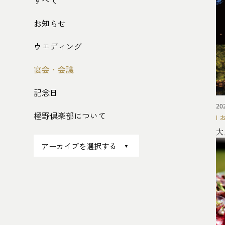
すべて
お知らせ
ウエディング
宴会・会議
記念日
20
樫野倶楽部について
大