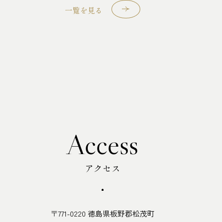
樫野倶楽部について
一覧を見る
お問合せ・ご予約
新着情報
よくあるご質問
施設案内
アクセス
採用情報
会社情報
プライバシーポリシー
Access
アクセス
〒771-0220 徳島県板野郡松茂町