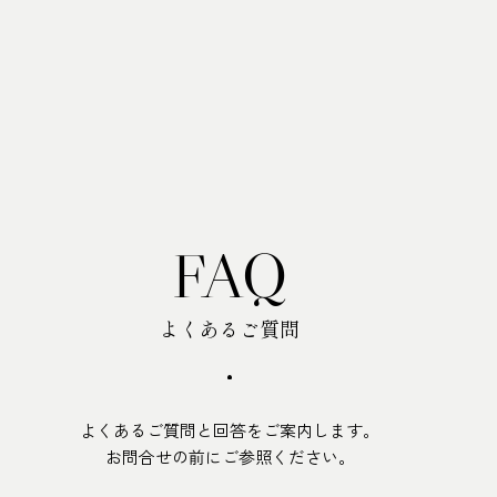
樫野倶楽部 TOP
FAQ
ウエディング
よくあるご質問
宴会・会議
よくあるご質問と回答をご案内します。
記念日
お問合せの前にご参照ください。