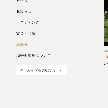
すべて
お知らせ
ウエディング
宴会・会議
記念日
20
樫野倶楽部について
2