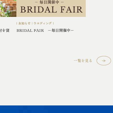
お知らせ
|
ウエディング
財を貸
BRIDAL FAIR －毎日開催中－
一覧を見る