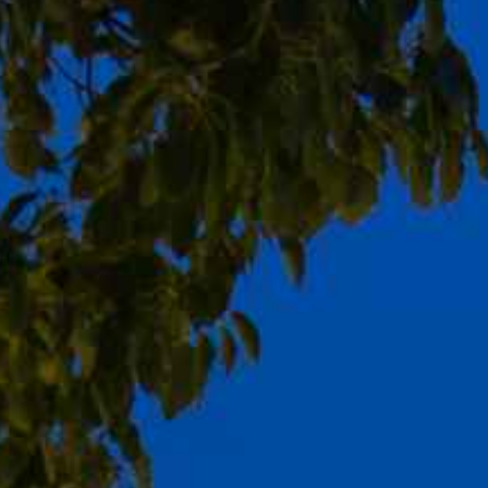
宴会・会議
記念日
樫野倶楽部について
お問合せ・ご予約
新着情報
よくあるご質問
施設案内
アクセス
採用情報
会社情報
プライバシーポリシー