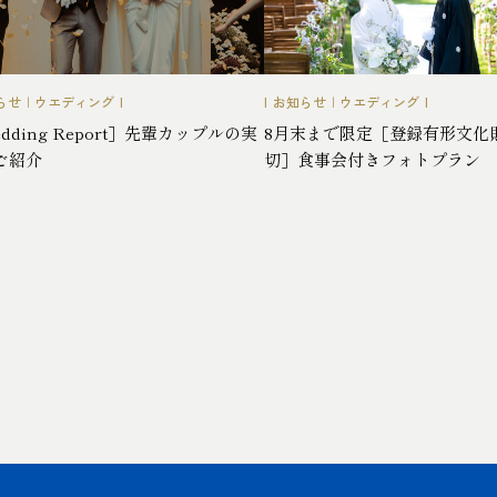
らせ
|
ウエディング
お知らせ
|
ウエディング
dding Report］先輩カップルの実
8月末まで限定［登録有形文化
ご紹介
切］食事会付きフォトプラン