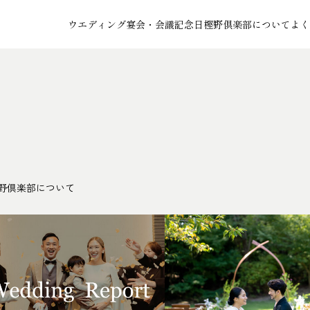
ウエディング
宴会・会議
記念日
樫野倶楽部について
よく
野倶楽部について